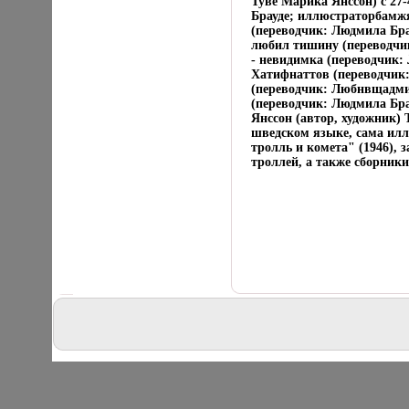
Туве Марика Янссон) c 27
Брауде; иллюстраторбамжя
(переводчик: Людмила Бра
любил тишину (переводчик
- невидимка (переводчик:
Хатифнаттов (переводчик:
(переводчик: Любнвщадмил
(переводчик: Людмила Бра
Янссон (автор, художник) 
шведском языке, сама илл
тролль и комета" (1946), 
троллей, а также сборники