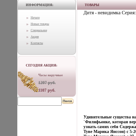
ИНФОРМАЦИЯ:
ТОВАРЫ
Дитя - невидимка Серия:
Начало
Новые товары
Специальное
Акция
Контакты
СЕГОДНЯ АКЦИЯ:
Часы наручные
1207 руб.
1107 руб.
Удивительные существа на
`Филифьонке, которая вер
узнать самих себя Содерж
Туве Марика Янссон) c 5-