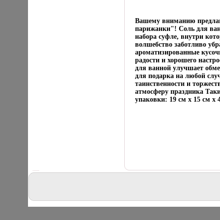
Вашему вниманию предлаг
парижанки"! Соль для ван
набора суфле, внутри кот
волшебство заботливо убр
ароматизированные кусочк
радости и хорошего настр
для ванной улучшает обме
для подарка на любой слу
таинственности и торжеств
атмосферу праздника Таки
упаковки: 19 см х 15 см х