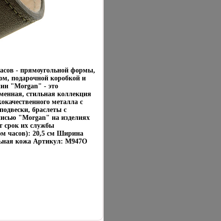
асов - прямоугольной формы,
м, подарочной коробкой и
ии "Morgan" - это
еменная, стильная коллекция
окачественного металла с
одвески, браслеты с
дписью "Morgan" на изделиях
т срок их службы
м часов): 20,5 см Ширина
льная кожа Артикул: М947O