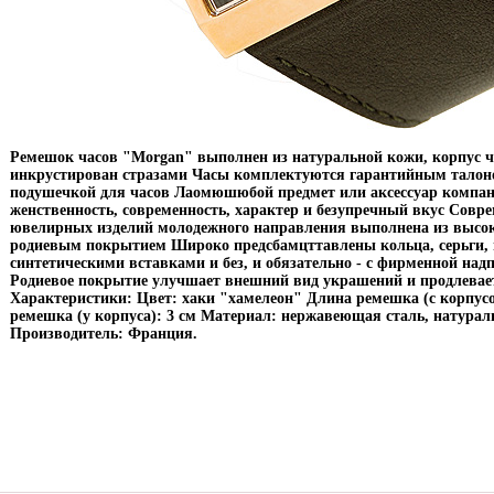
Ремешок часов "Morgan" выполнен из натуральной кожи, корпус ч
инкрустирован стразами Часы комплектуются гарантийным талоно
подушечкой для часов Лаомюшюбой предмет или аксессуар компан
женственность, современность, характер и безупречный вкус Совр
ювелирных изделий молодежного направления выполнена из высок
родиевым покрытием Широко предсбамцттавлены кольца, серьги, п
синтетическими вставками и без, и обязательно - с фирменной на
Родиевое покрытие улучшает внешний вид украшений и продлевае
Характеристики: Цвет: хаки "хамелеон" Длина ремешка (с корпусо
ремешка (у корпуса): 3 см Материал: нержавеющая сталь, натура
Производитель: Франция.