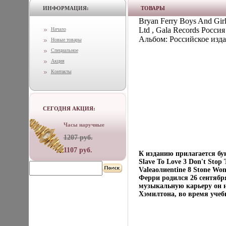
ИНФОРМАЦИЯ:
ТОВАРЫ
Bryan Ferry Boys And Gir
Ltd , Gala Records Росс
Начало
Альбом: Российское изда
Новые товары
Специальное
Акция
Контакты
СЕГОДНЯ АКЦИЯ:
Часы наручные
1207 руб.
1107 руб.
К изданию прилагается бук
Slave To Love 3 Don't Stop
Valeаолиеntine 8 Stone Wo
Ферри родился 26 сентябр
музыкальную карьеру он н
Хэмилтона, во время учеб