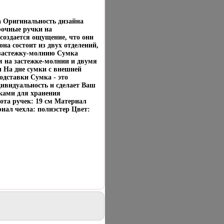
а Оригинальность дизайна
рочные ручки на
создается ощущение, что они
на состоит из двух отделений,
 застежку-молнию Сумка
на застежке-молнии и двумя
 На дне сумки с внешней
дставки Сумка - это
ивидуальность и сделает Ваш
чками для хранения
сота ручек: 19 см Материал
риал чехла: полиэстер Цвет: