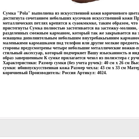
Сумка "Pola" выполнена из искусственной кожи коричневого цвет
достигнута сочетанием небольших кусочков искусственной кожи П
металлических петлях крепятся к суаокмкмке, таким образом, что 
пристегнуты Сумка полностью застегивается на застежку-молнию, о
разделенных смежным карманом, который так же закрывается на
оснащена дополнительным небольшим внутребакыънним карманом 
маленькими кармашками под телефон или другие мелкие предметы
стороны предусмотрены четыре небольшие металлические ножки-по
стильный аксессуар, который подчеркнет Вашу изысканность и инд
образ завершенным К сумке прилагается чехол из полиэстера с ру
Характеристики: Размер сумки (без учета ручек): 40 см х 26 см Вы
сумки: ибнвпускусственная кожа Размер чехла: 43 см х 33 см Мате
коричневый Производитель: Россия Артикул: 4024.