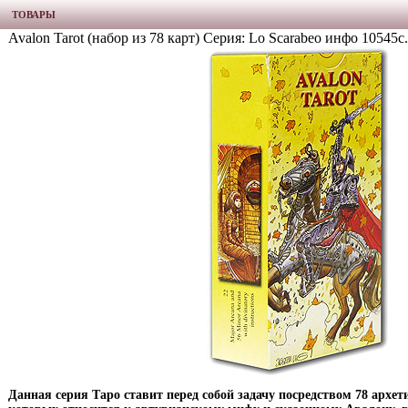
ТОВАРЫ
Avalon Tarot (набор из 78 карт) Серия: Lo Scarabeo инфо 10545c.
Данная серия Таро ставит перед собой задачу посредством 78 архе