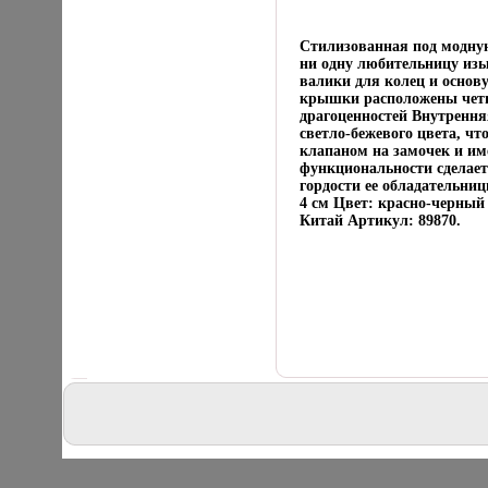
Стилизованная под модну
ни одну любительницу из
валики для колец и основ
крышки расположены четы
драгоценностей Внутрення
светло-бежевого цвета, ч
клапаном на замочек и им
функциональности сделае
гордости ее обладательни
4 см Цвет: красно-черный
Китай Артикул: 89870.