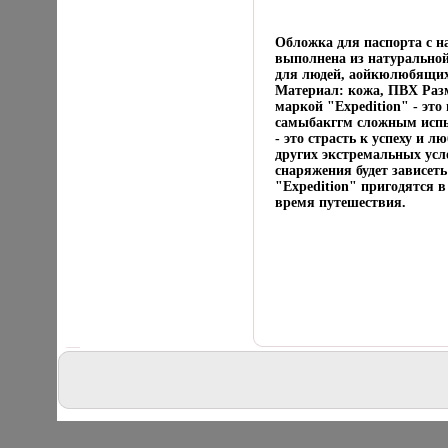
Обложка для паспорта с 
выполнена из натуральной
для людей, аойкюлюбящих
Материал: кожа, ПВХ Разм
маркой "Expedition" - эт
самыбакггм сложным испы
- это страсть к успеху и 
других экстремальных усло
снаряжения будет зависет
"Expedition" пригодятся 
время путешествия.