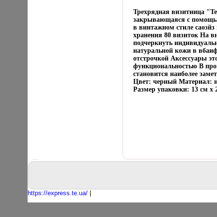
Трехрядная визитница "Te
закрывающаяся с помощью
в винтажном стиле саозйз
хранения 80 визиток На вн
подчеркнуть индивидуальн
натуральной кожи в вбаи
отстрочкой Аксессуары эт
функциональностью В проц
становится наиболее заме
Цвет: черный Материал: на
Размер упаковки: 13 см x 
https://express.te.ua/
|