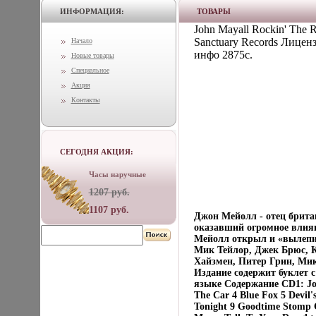
ИНФОРМАЦИЯ:
ТОВАРЫ
John Mayall Rockin' The
Sanctuary Records Лице
Начало
инфо 2875c.
Новые товары
Специальное
Акция
Контакты
СЕГОДНЯ АКЦИЯ:
Часы наручные
1207 руб.
1107 руб.
Джон Мейолл - отец брита
оказавший огромное влиян
Мейолл открыл и «вылепил
Мик Тейлор, Джек Брюс, 
Хайзмен, Питер Грин, Ми
Издание содержит буклет 
языке Содержание CD1: Joh
The Car 4 Blue Fox 5 Devil
Tonight 9 Goodtime Stomp 