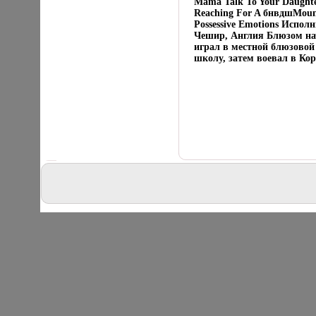
Mama Talk To Your Daughter
Reaching For A бнвдшMount
Possessive Emotions Испо
Чешир, Англия Блюзом нача
играл в местной блюзовой 
школу, затем воевал в Кор