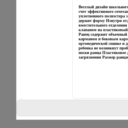
Веселый дизайн школьного 
счет эффективного сочета
уплотненного полиэстера 
держит форму Изнутри отд
вместительного отделения 
клапаном на пластиковый
Ранец содержит объемный
карманом и боковым карм
ортопедической спинке и 
ребенка не возникнут про
носки ранца Пластиковое 
загрязнения Размер ранцабн