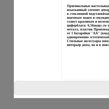
Оригинальные настольные 
изысканный элемент декор
в стеклянной подстаокйэа
шаговым ходом и секундно
станут красивым и полезн
циферблата: 6,5бакщз см х 
металл, пластик Производ
от 1 батарейки "АА" (вхо
одновременно эстетическо
Стильные аксессуары внос
интерьер дома, но и в пов