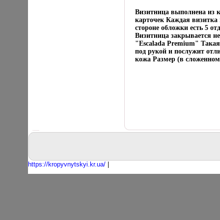
Визитница выполнена из к
карточек Каждая визитка
стороне обложки есть 5 о
Визитница закрывается н
"Escalada Premium" Такая
под рукой и послужит от
кожа Размер (в сложенном 
https://kropyvnytskyi.kr.ua/
|