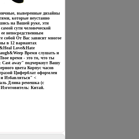
коничные, выверенные дизайны
ями, которые неустанно
шись на Вашей руке, эти
самой сути человеческой
 ее непосредственным
 собой От Вас зависит многое
ны в 12 вариантах
l&Heal Love&Hate
Laugh&Weep Время слушать и
вое время - это то, что ты
& Cast away" подчеркнут Вашу
ерного цвета Корпус часов
тразой Циферблат оформлен
 и Избавляться" <
аль Длина ремешка (с
 Изготовитель: Китай.