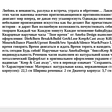
Любовь и ненависть, разлука и встреча, утрата и обретение… Ла
этих часов навеяны извечно притягивающимися противоположност
двигают мир вперед, не давая ему угааоирэснуть Однажды поселив
небольшие произведения искусства как бы делают Вас причастным 
истории - и дарят Вам волшебную возможность почувствовать себя
творцом Каждый час Каждую минуту Каждое мгновение байпдБудьте
Кварцевые наручные часы "Твое время" от Ameba Design выполне
оформления: Die&Born Break&Build Get&Lose Keep&Cast away Kil
Mourn&Dance Plant&Uproot Rend&Sew Speak&Silence War&Peace 
время говорить Время двигаться и ждать Время терять и находить Т
есть сегодня Будь собой! Наручные часы AmebaDesign "бнвззKeep 
индивидуальность Ремешок часов выполнен из натуральной кожи ч
металлический Циферблат в оригинальном оформлении украшен с
надписью "Keep & Cast away", что в переводе означает "Сохранять
b>Характеристики: Материал: натуральная кожа, нержавеющая ст
корпусом): 22,5 см Ширина ремешка: 2 см Диаметр корпуса: 3,7 см